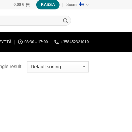
0,00
€
KASSA
Suomi
EYTTÄ
08:30 - 17:00
+358452321010
ngle result