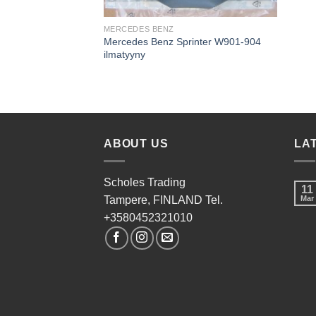
MERCEDES BENZ
Mercedes Benz Sprinter W901-904
ilmatyyny
ABOUT US
LA
Scholes Trading
11
Tampere, FINLAND Tel.
Mar
+3580452321010