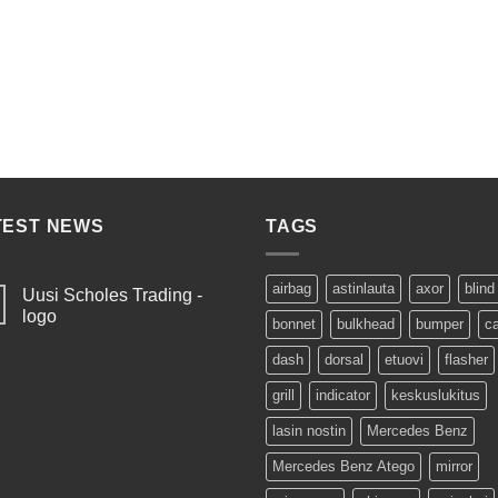
TEST NEWS
TAGS
airbag
astinlauta
axor
blind
Uusi Scholes Trading -
logo
bonnet
bulkhead
bumper
c
dash
dorsal
etuovi
flasher
grill
indicator
keskuslukitus
lasin nostin
Mercedes Benz
Mercedes Benz Atego
mirror