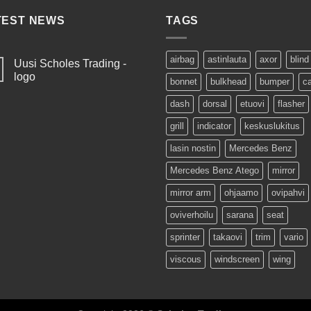
TEST NEWS
TAGS
airbag
astinlauta
axor
blind
Uusi Scholes Trading -
logo
bonnet
bulkhead
bumper
c
dash
dorsal
etuovi
flasher
grill
indicator
keskuslukitus
lasin nostin
Mercedes Benz
Mercedes Benz Atego
mirror
mirror arm
ohjaamo
ovipahvi
oviverhoilu
sarana
seat
sprinter
takaovi
trim
vario
viscous
windscreen
wing