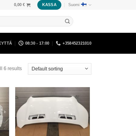
0,00
€
KASSA
Suomi
EYTTÄ
08:30 - 17:00
+358452321010
l 6 results