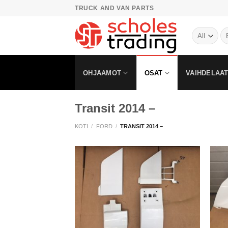
Skip
TRUCK AND VAN PARTS
to
content
OHJAAMOT
OSAT
VAIHDELAAT
Transit 2014 –
KOTI
/
FORD
/
TRANSIT 2014 –